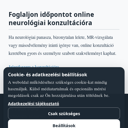
Foglaljon időpontot online
neurológiai konzultációra
Ha neurológiai panasza, bizonytalan lelete, MR-vizsgálata
vagy másodvélemény iránti igénye van, online konzultáció
keretében gyors és személyre szabott szakvéleményt kaphat.
Jelentkezem a konzultációra
Cookie- és adatkezelési beállítások
A weboldal működéséhez szükséges cookie-kat mindig
használjuk. Külső médiatartalmak és opcionális mérési
megoldások csak az Ön hozzájárulása után töltődnek be.
Adatkezelési tájékoztató
Dr. Pukoli Dániel
Csak szükséges
Neurológus Szakorvos, Főorvos
Adatvédelmi szabályzat
Blog
Orvos válaszol
Cookie-beállí­tások
Beállítások