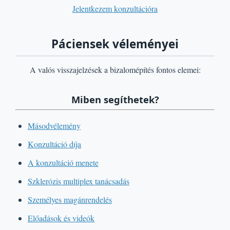
Jelentkezem konzultációra
Páciensek véleményei
A valós visszajelzések a bizalomépítés fontos elemei:
Miben segíthetek?
Másodvélemény
Konzultáció díja
A konzultáció menete
Szklerózis multiplex tanácsadás
Személyes magánrendelés
Előadások és videók