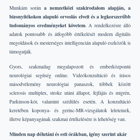
a nemzetközi szakirodalom alapján, a
Munkám során
bizonyítékokon alapuló orvoslás elveit és a legkorszerűbb
tudományos eredményeket követem
. A rendelkezésre álló
adatok pontosabb és átfogóbb értékelését modern digitális
megoldások és mesterséges intelligencián alapuló eszközök is
támogatják.
Gyors, szakmailag megalapozott és emberközpontú
neurológiai segítség online. Videókonzultáció és írásos
másodvélemény neurológiai panaszok, többek között
sclerosis multiplex, stroke utáni állapot, fejfájás és migrén,
Parkinson-kór, valamint szédülés esetén. A konzultáció
keretében koponya- és gerinc-MR-vizsgálatok leleteinek,
illetve képanyagának szakmai értékelésére is lehetőség van.
Minden nap délutáni és esti órákban, igény szerint akár