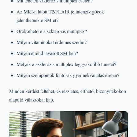
Mit tehetek szklerózis multiplex esetén?
Az MRI-n látott T2/FLAIR jelintenzív gócok
jelenthetnek-e SM-et?
Örökölhető-e a szklerózis multiplex?
Milyen vitaminokat érdemes szedni?
Milyen étrend javasolt SM-ben?
Melyek a szklerózis multiplex leggyakoribb tünetei?
Milyen szempontok fontosak gyermekvállalás esetén?
Minden kérdést feltehet, és részletes, érthető, bizonyítékokon
alapuló válaszokat kap.