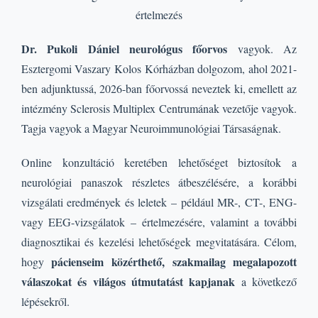
értelmezés
Dr. Pukoli Dániel neurológus főorvos
vagyok. Az
Esztergomi Vaszary Kolos Kórházban dolgozom, ahol 2021-
ben adjunktussá, 2026-ban főorvossá neveztek ki, emellett az
intézmény Sclerosis Multiplex Centrumának vezetője vagyok.
Tagja vagyok a Magyar Neuroimmunológiai Társaságnak.
Online konzultáció keretében lehetőséget biztosítok a
neurológiai panaszok részletes átbeszélésére, a korábbi
vizsgálati eredmények és leletek – például MR-, CT-, ENG-
vagy EEG-vizsgálatok – értelmezésére, valamint a további
diagnosztikai és kezelési lehetőségek megvitatására. Célom,
pácienseim közérthető, szakmailag megalapozott
hogy
válaszokat és világos útmutatást kapjanak
a következő
lépésekről.