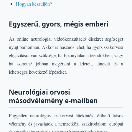
Hogyan készüljön?
Egyszerű, gyors, mégis emberi
Az online neurológiai videókonzultáció diszkrét segítséget
nyújt bárhonnan. Akkor is hasznos lehet, ha gyors szakorvosi
eligazításra van szüksége, ha bizonytalan a teendőkben, vagy
ha szeretné jobban megérteni a leleteit, tüneteit és a
lehetséges következő lépéseket.
Neurológiai orvosi
másodvélemény e-mailben
Független neurológus szakorvosi áttekintés, érthető írásos
vélemény és javaslatok a nemzetközi szakirodalom, európai
és amerikai irányelvek, valamint bizonyítékok alapján.