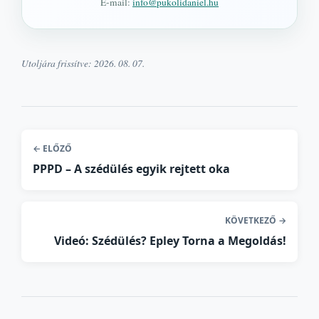
E-mail:
info@pukolidaniel.hu
Utoljára frissítve:
2026. 08. 07.
← ELŐZŐ
PPPD – A szédülés egyik rejtett oka
KÖVETKEZŐ →
Videó: Szédülés? Epley Torna a Megoldás!