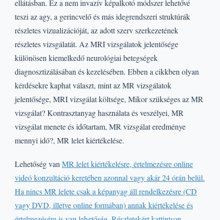
ellátásban. Ez a nem invazív képalkotó módszer lehetővé
teszi az agy, a gerincvelő és más idegrendszeri struktúrák
részletes vizualizációját, az adott szerv szerkezetének
részletes vizsgálatát. Az MRI vizsgálatok jelentősége
különösen kiemelkedő neurológiai betegségek
diagnosztizálásában és kezelésében. Ebben a cikkben olyan
kérdésekre kaphat választ, mint az MR vizsgálatok
jelentősége, MRI vizsgálat költsége, Mikor szükséges az MR
vizsgálat? Kontrasztanyag használata és veszélyei, MR
vizsgálat menete és időtartam, MR vizsgálat eredménye
mennyi idő?, MR lelet kiértékelése.
Lehetőség van
MR lelet kiértékelésre, értelmezésre online
videó konzultáció keretében azonnal vagy akár 24 órán belül.
Ha nincs MR lelete csak a képanyag áll rendelkezésre (CD
vagy DVD, illetve online formában) annak kiértékelése és
értelmezésére is van lehetőség. Részletekért kattintson.