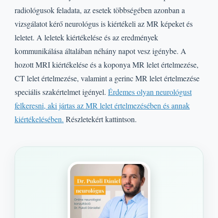
radiológusok feladata, az esetek többségében azonban a
vizsgálatot kérő neurológus is kiértékeli az MR képeket és
leletet. A leletek kiértékelése és az eredmények
kommunikálása általában néhány napot vesz igénybe. A
hozott MRI kiértékelése és a koponya MR lelet értelmezése,
CT lelet értelmezése, valamint a gerinc MR lelet értelmezése
speciális szakértelmet igényel.
Érdemes olyan neurológust
felkeresni, aki jártas az MR lelet értelmezésében és annak
kiértékelésében.
Részletekért kattintson.