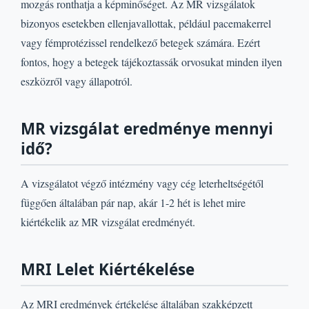
mozgás ronthatja a képminőséget. Az MR vizsgálatok
bizonyos esetekben ellenjavallottak, például pacemakerrel
vagy fémprotézissel rendelkező betegek számára. Ezért
fontos, hogy a betegek tájékoztassák orvosukat minden ilyen
eszközről vagy állapotról.
MR vizsgálat eredménye mennyi
idő?
A vizsgálatot végző intézmény vagy cég leterheltségétől
függően általában pár nap, akár 1-2 hét is lehet mire
kiértékelik az MR vizsgálat eredményét.
MRI Lelet Kiértékelése
Az MRI eredmények értékelése általában szakképzett