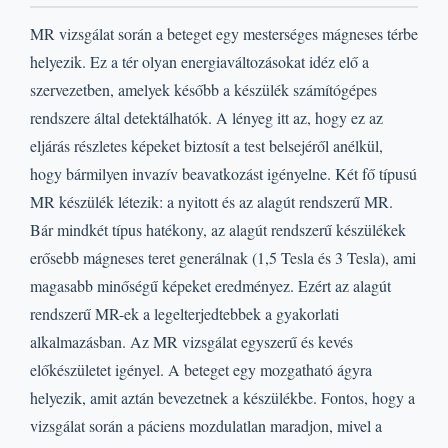
MR vizsgálat során a beteget egy mesterséges mágneses térbe
helyezik. Ez a tér olyan energiaváltozásokat idéz elő a
szervezetben, amelyek később a készülék számítógépes
rendszere által detektálhatók. A lényeg itt az, hogy ez az
eljárás részletes képeket biztosít a test belsejéről anélkül,
hogy bármilyen invazív beavatkozást igényelne. Két fő típusú
MR készülék létezik: a nyitott és az alagút rendszerű MR.
Bár mindkét típus hatékony, az alagút rendszerű készülékek
erősebb mágneses teret generálnak (1,5 Tesla és 3 Tesla), ami
magasabb minőségű képeket eredményez. Ezért az alagút
rendszerű MR-ek a legelterjedtebbek a gyakorlati
alkalmazásban. Az MR vizsgálat egyszerű és kevés
előkészületet igényel. A beteget egy mozgatható ágyra
helyezik, amit aztán bevezetnek a készülékbe. Fontos, hogy a
vizsgálat során a páciens mozdulatlan maradjon, mivel a