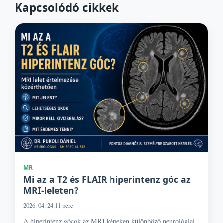
Kapcsolódó cikkek
MR
Mi az a T2 és FLAIR hiperintenz góc az
MRI-leleten?
2026. 04. 24.
11 perc
A hiperintenz gócok az MRI képeken különböző neurológiai