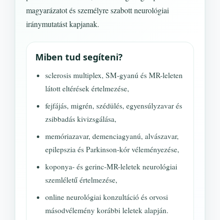
magyarázatot és személyre szabott neurológiai
iránymutatást kapjanak.
Miben tud segíteni?
sclerosis multiplex, SM-gyanú és MR-leleten
látott eltérések értelmezése,
fejfájás, migrén, szédülés, egyensúlyzavar és
zsibbadás kivizsgálása,
memóriazavar, demenciagyanú, alvászavar,
epilepszia és Parkinson-kór véleményezése,
koponya- és gerinc-MR-leletek neurológiai
szemléletű értelmezése,
online neurológiai konzultáció és orvosi
másodvélemény korábbi leletek alapján.