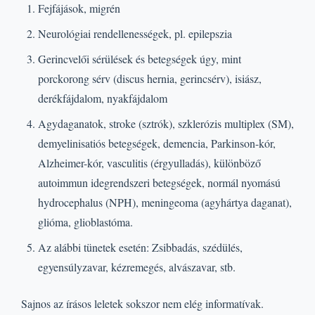
Fejfájások, migrén
Neurológiai rendellenességek, pl. epilepszia
Gerincvelői sérülések és betegségek úgy, mint
porckorong sérv (discus hernia, gerincsérv), isiász,
derékfájdalom, nyakfájdalom
Agydaganatok, stroke (sztrók), szklerózis multiplex (SM),
demyelinisatiós betegségek, demencia, Parkinson-kór,
Alzheimer-kór, vasculitis (érgyulladás), különböző
autoimmun idegrendszeri betegségek, normál nyomású
hydrocephalus (NPH), meningeoma (agyhártya daganat),
glióma, glioblastóma.
Az alábbi tünetek esetén: Zsibbadás, szédülés,
egyensúlyzavar, kézremegés, alvászavar, stb.
Sajnos az írásos leletek sokszor nem elég informatívak.