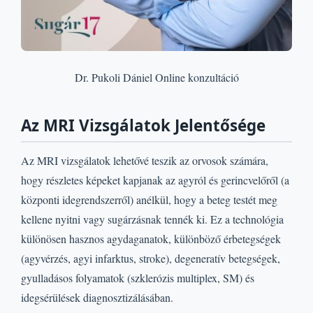
Dr. Pukoli Dániel Online konzultáció
Az MRI Vizsgálatok Jelentősége
Az MRI vizsgálatok lehetővé teszik az orvosok számára,
hogy részletes képeket kapjanak az agyról és gerincvelőről (a
központi idegrendszerről) anélkül, hogy a beteg testét meg
kellene nyitni vagy sugárzásnak tennék ki. Ez a technológia
különösen hasznos agydaganatok, különböző érbetegségek
(agyvérzés, agyi infarktus, stroke), degeneratív betegségek,
gyulladásos folyamatok (szklerózis multiplex, SM) és
idegsérülések diagnosztizálásában.