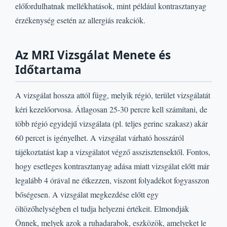
előfordulhatnak mellékhatások, mint például kontrasztanyag
érzékenység esetén az allergiás reakciók.
Az MRI Vizsgálat Menete és
Időtartama
A vizsgálat hossza attól függ, melyik régió, terület vizsgálatát
kéri kezelőorvosa. Átlagosan 25-30 percre kell számítani, de
több régió egyidejű vizsgálata (pl. teljes gerinc szakasz) akár
60 percet is igényelhet. A vizsgálat várható hosszáról
tájékoztatást kap a vizsgálatot végző asszisztensektől. Fontos,
hogy esetleges kontrasztanyag adása miatt vizsgálat előtt már
legalább 4 órával ne étkezzen, viszont folyadékot fogyasszon
bőségesen. A vizsgálat megkezdése előtt egy
öltözőhelységben el tudja helyezni értékeit. Elmondják
Önnek, melyek azok a ruhadarabok, eszközök, amelyeket le