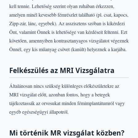
kell tennie. Lehetőség szerint olyan ruhában érkezzen,
amelyen minél kevesebb fémrészlet található (pl. csat, kapocs,
Zipp-zár, lánc, egyebek). Az asszisztens szóban is kikérdezi
Önt, valamint Önnek is lehetősége van kérdéseit feltenni. Ezt
követően, amennyiben kontrasztanyagos vizsgálatot végeznek
Önnél, egy kis műanyag csövet (kanült) helyeznek a karjába.
Felkészülés az MRI Vizsgálatra
Általánosan nincs szükség különleges előkészületekre az
MRI vizsgálat előtt, azonban fontos, hogy a betegek
tájékoztassák az orvosukat minden fémimplantátumról vagy
egyéb egészségügyi állapotról.
Mi történik MR vizsgálat közben?