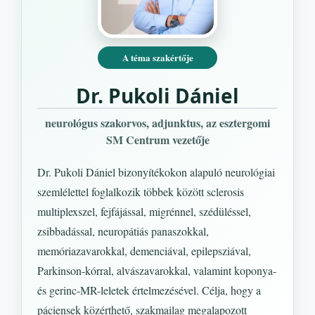
A téma szakértője
Dr. Pukoli Dániel
neurológus szakorvos, adjunktus, az esztergomi
SM Centrum vezetője
Dr. Pukoli Dániel bizonyítékokon alapuló neurológiai
szemlélettel foglalkozik többek között sclerosis
multiplexszel, fejfájással, migrénnel, szédüléssel,
zsibbadással, neuropátiás panaszokkal,
memóriazavarokkal, demenciával, epilepsziával,
Parkinson-kórral, alvászavarokkal, valamint koponya-
és gerinc-MR-leletek értelmezésével. Célja, hogy a
páciensek közérthető, szakmailag megalapozott