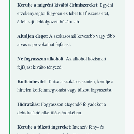
Kerülje a migrént kiváltó élelmiszereket
: Egyéni
érzékenységtől függően ez lehet túl fűszeres étel,
érlelt sajt, feldolgozott húsáru stb.
Aludjon eleget
: A szokásosnál kevesebb vagy több
alvás is provokálhat fejfájást.
Ne fogyasszon alkoholt
: Az alkohol közismert
fejfájást kiváltó tényező.
Koffeinbevitel
: Tartsa a szokásos szinten, kerülje a
hirtelen koffeinmegvonást vagy túlzott fogyasztást.
Hidratálás
: Fogyasszon elegendő folyadékot a
dehidratáció elkerülése érdekében.
Kerülje a túlzott ingereket
: Intenzív fény- és