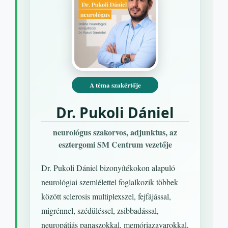
A téma szakértője
Dr. Pukoli Dániel
neurológus szakorvos, adjunktus, az
esztergomi SM Centrum vezetője
Dr. Pukoli Dániel bizonyítékokon alapuló
neurológiai szemlélettel foglalkozik többek
között sclerosis multiplexszel, fejfájással,
migrénnel, szédüléssel, zsibbadással,
neuropátiás panaszokkal, memóriazavarokkal,