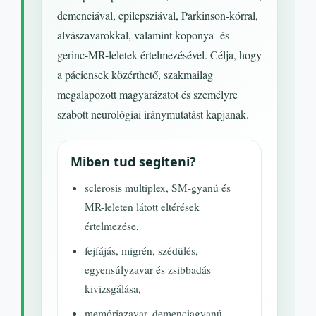
demenciával, epilepsziával, Parkinson-kórral,
alvászavarokkal, valamint koponya- és
gerinc-MR-leletek értelmezésével. Célja, hogy
a páciensek közérthető, szakmailag
megalapozott magyarázatot és személyre
szabott neurológiai iránymutatást kapjanak.
Miben tud segíteni?
sclerosis multiplex, SM-gyanú és
MR-leleten látott eltérések
értelmezése,
fejfájás, migrén, szédülés,
egyensúlyzavar és zsibbadás
kivizsgálása,
memóriazavar, demenciagyanú,