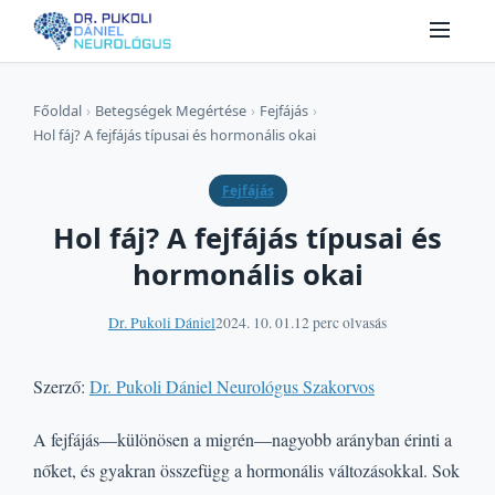
Főoldal
›
Betegségek Megértése
›
Fejfájás
›
Hol fáj? A fejfájás típusai és hormonális okai
Fejfájás
Hol fáj? A fejfájás típusai és
hormonális okai
Dr. Pukoli Dániel
2024. 10. 01.
12 perc olvasás
Szerző:
Dr. Pukoli Dániel Neurológus Szakorvos
A fejfájás—különösen a migrén—nagyobb arányban érinti a
nőket, és gyakran összefügg a hormonális változásokkal. Sok