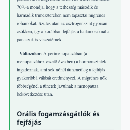
70%-a mondja, hogy a terhesség második és
harmadik trimeszterében nem tapasztal migrénes
rohamokat. Szülés után az ösztrogénszint gyorsan
csökken, így a korábban fejfájásra hajlamosaknál a
panaszok is visszatérnek.
Változókor
-
: A perimenopauzában (a
menopauzához vezető években) a hormonszintek
ingadoznak, ami sok nőnél átmenetileg a fejfájás
gyakoribbá válását eredményezi. A migrénes nők
többségénél a tünetek javulnak a menopauza
bekövetkezése után.
Orális fogamzásgátlók és
fejfájás