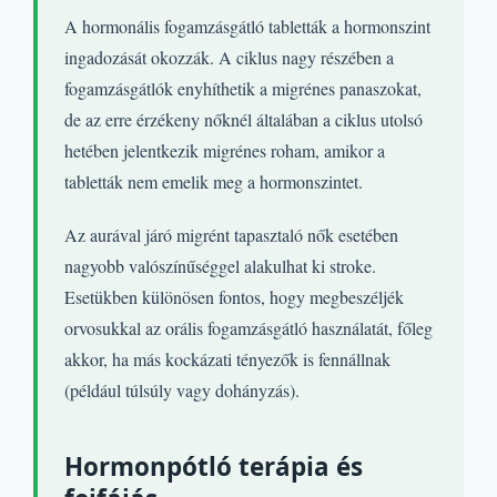
A hormonális fogamzásgátló tabletták a hormonszint
ingadozását okozzák. A ciklus nagy részében a
fogamzásgátlók enyhíthetik a migrénes panaszokat,
de az erre érzékeny nőknél általában a ciklus utolsó
hetében jelentkezik migrénes roham, amikor a
tabletták nem emelik meg a hormonszintet.
Az aurával járó migrént tapasztaló nők esetében
nagyobb valószínűséggel alakulhat ki stroke.
Esetükben különösen fontos, hogy megbeszéljék
orvosukkal az orális fogamzásgátló használatát, főleg
akkor, ha más kockázati tényezők is fennállnak
(például túlsúly vagy dohányzás).
Hormonpótló terápia és