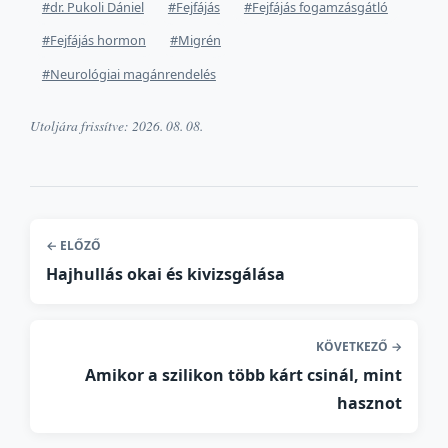
#dr. Pukoli Dániel
#Fejfájás
#Fejfájás fogamzásgátló
#Fejfájás hormon
#Migrén
#Neurológiai magánrendelés
Utoljára frissítve:
2026. 08. 08.
← ELŐZŐ
Hajhullás okai és kivizsgálása
KÖVETKEZŐ →
Amikor a szilikon több kárt csinál, mint
hasznot