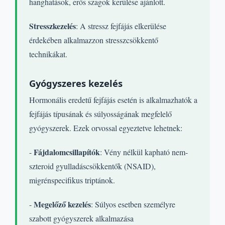
hanghatások, erős szagok kerülése ajánlott.
Stresszkezelés
: A stressz fejfájás elkerülése
érdekében alkalmazzon stresszcsökkentő
technikákat.
Gyógyszeres kezelés
Hormonális eredetű fejfájás esetén is alkalmazhatók a
fejfájás típusának és súlyosságának megfelelő
gyógyszerek. Ezek orvossal egyeztetve lehetnek:
Fájdalomcsillapítók
-
: Vény nélkül kapható nem-
szteroid gyulladáscsökkentők (NSAID),
migrénspecifikus triptánok.
Megelőző kezelés
-
: Súlyos esetben személyre
szabott gyógyszerek alkalmazása