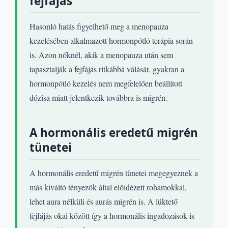
fejfájás
Hasonló hatás figyelhető meg a menopauza
kezelésében alkalmazott hormonpótló terápia során
is. Azon nőknél, akik a menopauza után sem
tapasztalják a fejfájás ritkábbá válását, gyakran a
hormonpótló kezelés nem megfelelően beállított
dózisa miatt jelentkezik továbbra is migrén.
A hormonális eredetű migrén
tünetei
A hormonális eredetű migrén tünetei megegyeznek a
más kiváltó tényezők által előidézett rohamokkal,
lehet aura nélküli és aurás migrén is. A lüktető
fejfájás okai között így a hormonális ingadozások is