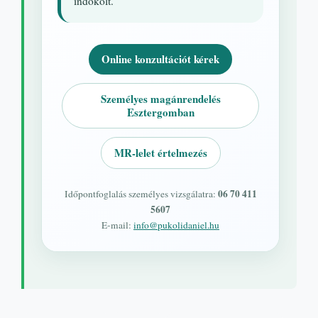
indokolt.
Online konzultációt kérek
Személyes magánrendelés
Esztergomban
MR-lelet értelmezés
06 70 411
Időpontfoglalás személyes vizsgálatra:
5607
E-mail:
info@pukolidaniel.hu