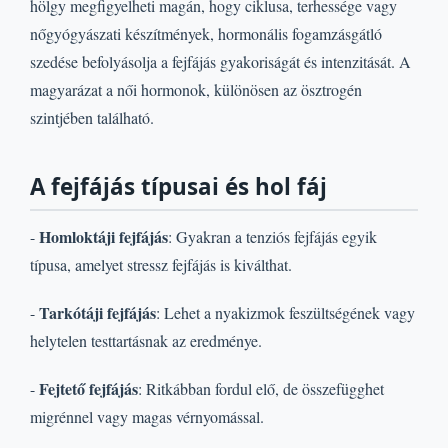
hölgy megfigyelheti magán, hogy ciklusa, terhessége vagy
nőgyógyászati készítmények, hormonális fogamzásgátló
szedése befolyásolja a fejfájás gyakoriságát és intenzitását. A
magyarázat a női hormonok, különösen az ösztrogén
szintjében található.
A fejfájás típusai és hol fáj
Homloktáji fejfájás
-
: Gyakran a tenziós fejfájás egyik
típusa, amelyet stressz fejfájás is kiválthat.
Tarkótáji fejfájás
-
: Lehet a nyakizmok feszültségének vagy
helytelen testtartásnak az eredménye.
Fejtető fejfájás
-
: Ritkábban fordul elő, de összefügghet
migrénnel vagy magas vérnyomással.