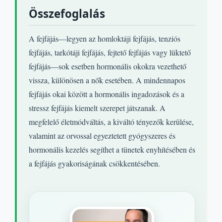
Összefoglalás
A fejfájás—legyen az homloktáji fejfájás, tenziós
fejfájás, tarkótáji fejfájás, fejtető fejfájás vagy lüktető
fejfájás—sok esetben hormonális okokra vezethető
vissza, különösen a nők esetében. A mindennapos
fejfájás okai között a hormonális ingadozások és a
stressz fejfájás kiemelt szerepet játszanak. A
megfelelő életmódváltás, a kiváltó tényezők kerülése,
valamint az orvossal egyeztetett gyógyszeres és
hormonális kezelés segíthet a tünetek enyhítésében és
a fejfájás gyakoriságának csökkentésében.