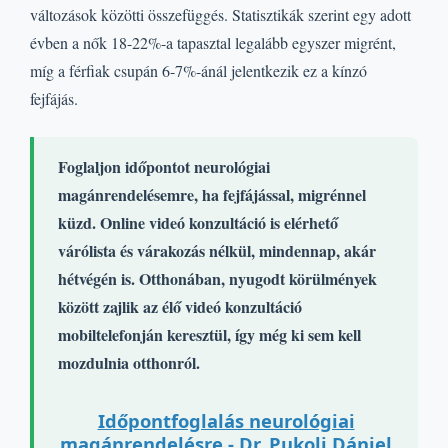
változások közötti összefüggés. Statisztikák szerint egy adott
évben a nők 18-22%-a tapasztal legalább egyszer migrént,
míg a férfiak csupán 6-7%-ánál jelentkezik ez a kínzó
fejfájás.
Foglaljon időpontot neurológiai
magánrendelésemre, ha fejfájással, migrénnel
küzd. Online videó konzultáció is elérhető
várólista és várakozás nélkül, mindennap, akár
hétvégén is. Otthonában, nyugodt körülmények
között zajlik az élő videó konzultáció
mobiltelefonján keresztül, így még ki sem kell
mozdulnia otthonról.
Időpontfoglalás neurológiai
magánrendelésre - Dr. Pukoli Dániel