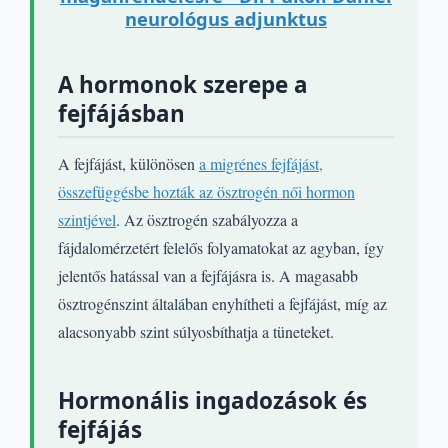
neurológus adjunktus
A hormonok szerepe a
fejfájásban
A fejfájást, különösen
a migrénes fejfájást,
összefüggésbe hozták az ösztrogén női hormon
szintjével
. Az ösztrogén szabályozza a
fájdalomérzetért felelős folyamatokat az agyban, így
jelentős hatással van a fejfájásra is. A magasabb
ösztrogénszint általában enyhítheti a fejfájást, míg az
alacsonyabb szint súlyosbíthatja a tüneteket.
Hormonális ingadozások és
fejfájás