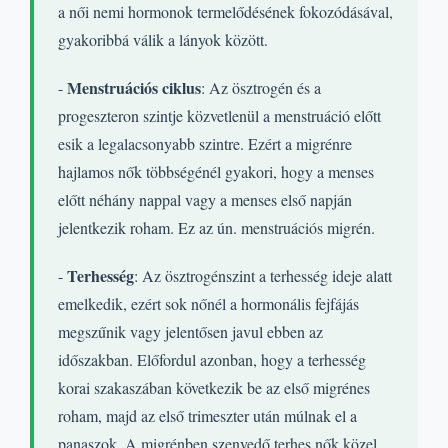
a női nemi hormonok termelődésének fokozódásával,
gyakoribbá válik a lányok között.
Menstruációs ciklus
-
: Az ösztrogén és a
progeszteron szintje közvetlenül a menstruáció előtt
esik a legalacsonyabb szintre. Ezért a migrénre
hajlamos nők többségénél gyakori, hogy a menses
előtt néhány nappal vagy a menses első napján
jelentkezik roham. Ez az ún. menstruációs migrén.
Terhesség
-
: Az ösztrogénszint a terhesség ideje alatt
emelkedik, ezért sok nőnél a hormonális fejfájás
megszűnik vagy jelentősen javul ebben az
időszakban. Előfordul azonban, hogy a terhesség
korai szakaszában következik be az első migrénes
roham, majd az első trimeszter után múlnak el a
panaszok. A migrénben szenvedő terhes nők közel