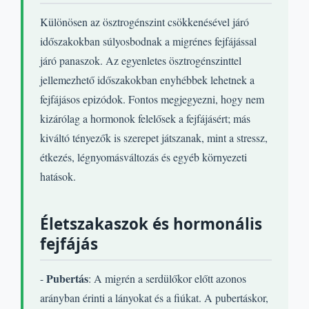
Különösen az ösztrogénszint csökkenésével járó
időszakokban súlyosbodnak a migrénes fejfájással
járó panaszok. Az egyenletes ösztrogénszinttel
jellemezhető időszakokban enyhébbek lehetnek a
fejfájásos epizódok. Fontos megjegyezni, hogy nem
kizárólag a hormonok felelősek a fejfájásért; más
kiváltó tényezők is szerepet játszanak, mint a stressz,
étkezés, légnyomásváltozás és egyéb környezeti
hatások.
Életszakaszok és hormonális
fejfájás
Pubertás
-
: A migrén a serdülőkor előtt azonos
arányban érinti a lányokat és a fiúkat. A pubertáskor,