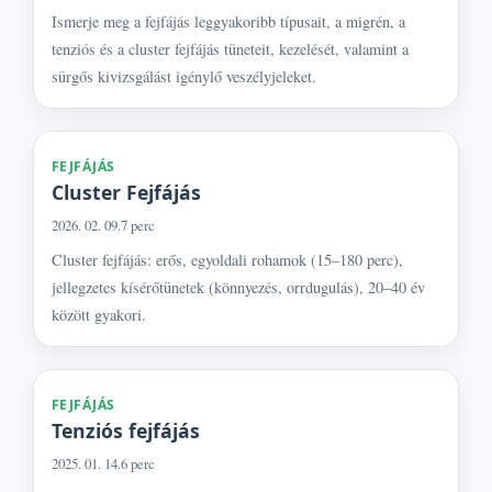
Ismerje meg a fejfájás leggyakoribb típusait, a migrén, a
tenziós és a cluster fejfájás tüneteit, kezelését, valamint a
sürgős kivizsgálást igénylő veszélyjeleket.
FEJFÁJÁS
Cluster Fejfájás
2026. 02. 09.
7 perc
Cluster fejfájás: erős, egyoldali rohamok (15–180 perc),
jellegzetes kísérőtünetek (könnyezés, orrdugulás), 20–40 év
között gyakori.
FEJFÁJÁS
Tenziós fejfájás
2025. 01. 14.
6 perc