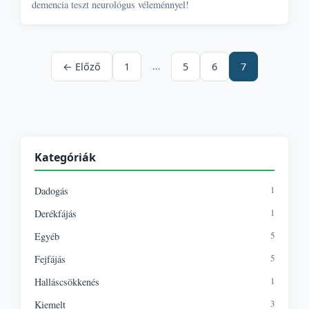
demencia teszt neurológus véleménnyel!
…
← Előző
1
5
6
7
Kategóriák
1
Dadogás
1
Derékfájás
5
Egyéb
5
Fejfájás
1
Halláscsökkenés
3
Kiemelt