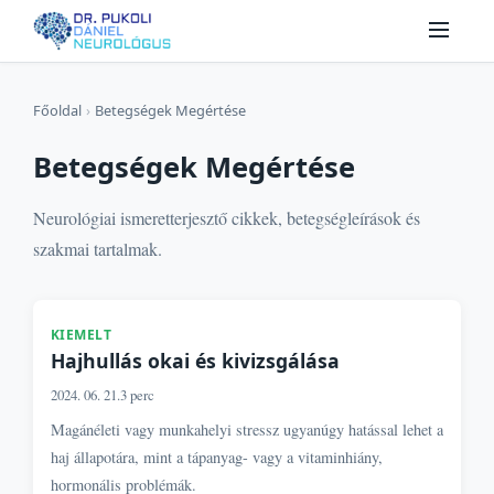
Főoldal
›
Betegségek Megértése
Betegségek Megértése
Neurológiai ismeretterjesztő cikkek, betegségleírások és
szakmai tartalmak.
KIEMELT
Hajhullás okai és kivizsgálása
2024. 06. 21.
3 perc
Magánéleti vagy munkahelyi stressz ugyanúgy hatással lehet a
haj állapotára, mint a tápanyag- vagy a vitaminhiány,
hormonális problémák.