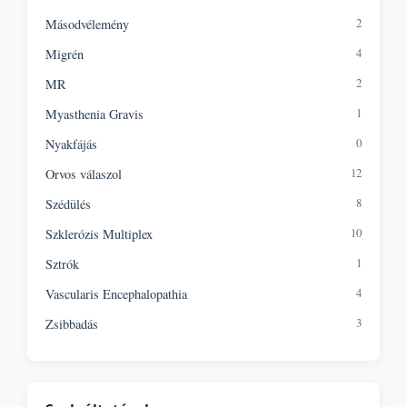
2
Másodvélemény
4
Migrén
2
MR
1
Myasthenia Gravis
0
Nyakfájás
12
Orvos válaszol
8
Szédülés
10
Szklerózis Multiplex
1
Sztrók
4
Vascularis Encephalopathia
3
Zsibbadás