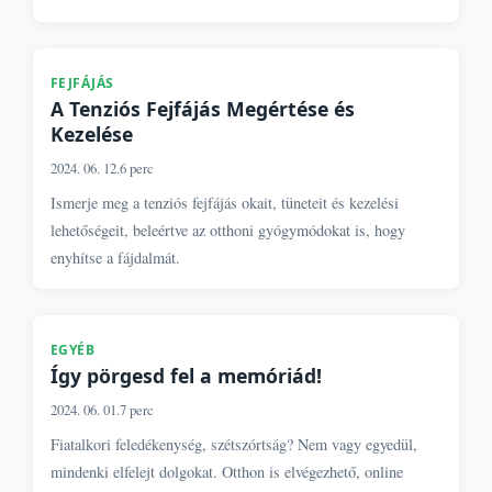
FEJFÁJÁS
A Tenziós Fejfájás Megértése és
Kezelése
2024. 06. 12.
6 perc
Ismerje meg a tenziós fejfájás okait, tüneteit és kezelési
lehetőségeit, beleértve az otthoni gyógymódokat is, hogy
enyhítse a fájdalmát.
EGYÉB
Így pörgesd fel a memóriád!
2024. 06. 01.
7 perc
Fiatalkori feledékenység, szétszórtság? Nem vagy egyedül,
mindenki elfelejt dolgokat. Otthon is elvégezhető, online