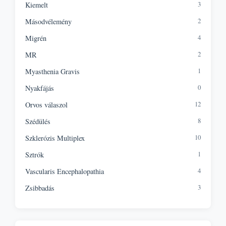
3
Kiemelt
2
Másodvélemény
4
Migrén
2
MR
1
Myasthenia Gravis
0
Nyakfájás
12
Orvos válaszol
8
Szédülés
10
Szklerózis Multiplex
1
Sztrók
4
Vascularis Encephalopathia
3
Zsibbadás