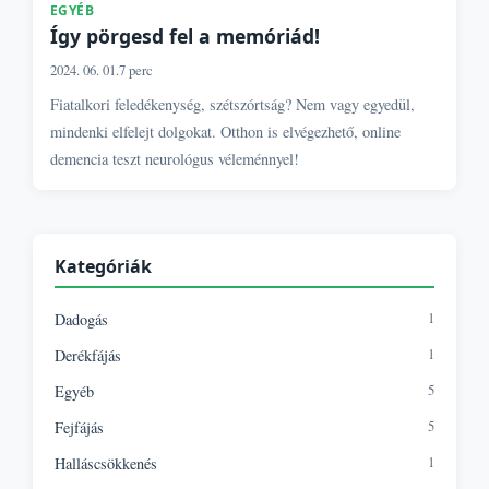
EGYÉB
Így pörgesd fel a memóriád!
2024. 06. 01.
7 perc
Fiatalkori feledékenység, szétszórtság? Nem vagy egyedül,
mindenki elfelejt dolgokat. Otthon is elvégezhető, online
demencia teszt neurológus véleménnyel!
Kategóriák
1
Dadogás
1
Derékfájás
5
Egyéb
5
Fejfájás
1
Halláscsökkenés