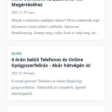
Megértéséhez
2025. 11. 05.
7 perc
Melyek a szklerózis multiplex tünetei? Orvos szakértőnk segít
felismerni a korai jeleket: zsibbadás, látászavar,
fáradékonyság. Ismerje meg a teljes listát és tudja meg, mikor
kell orvoshoz fordulni!
EGYÉB
4 órán belüli Telefonos és Online
Gyógyszerfelírás - Akár hétvégén is!
2025. 07. 04.
6 perc
E-recept gyorsan! Telefonos és online Sürgősségi
gyógyszerfelírás. Tudnivalók az e-receptről, ügyeleti
lehetőségekről.