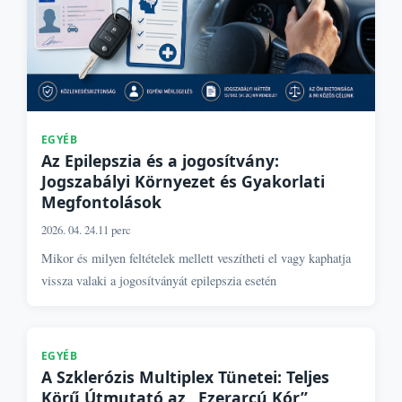
EGYÉB
Az Epilepszia és a jogosítvány:
Jogszabályi Környezet és Gyakorlati
Megfontolások
2026. 04. 24.
11 perc
Mikor és milyen feltételek mellett veszítheti el vagy kaphatja
vissza valaki a jogosítványát epilepszia esetén
EGYÉB
A Szklerózis Multiplex Tünetei: Teljes
Körű Útmutató az „Ezerarcú Kór”