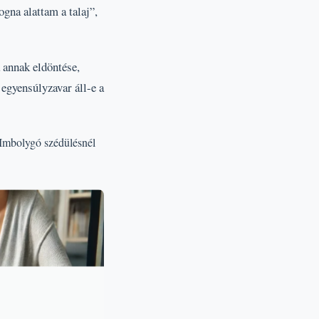
gna alattam a talaj”,
 annak eldöntése,
 egyensúlyzavar áll-e a
 Imbolygó szédülésnél