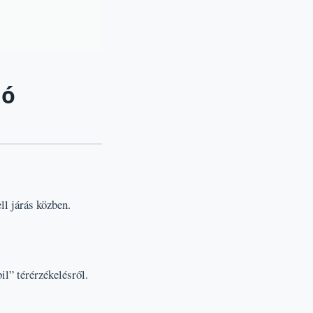
gó
ll járás közben.
il” térérzékelésről.