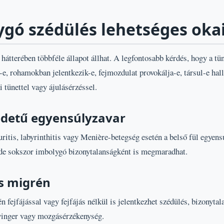
ygó szédülés lehetséges oka
átterében többféle állapot állhat. A legfontosabb kérdés, hogy a tün
e, rohamokban jelentkezik-e, fejmozdulat provokálja-e, társul-e hal
i tünettel vagy ájulásérzéssel.
redetű egyensúlyzavar
ritis, labyrinthitis vagy Menière-betegség esetén a belső fül egyensú
 de sokszor imbolygó bizonytalanságként is megmaradhat.
is migrén
 fejfájással vagy fejfájás nélkül is jelentkezhet szédülés, bizonytal
yinger vagy mozgásérzékenység.