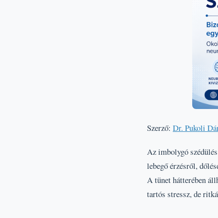
Szerző:
Dr. Pukoli Dá
Az imbolygó szédülés 
lebegő érzésről, dőlés
A tünet hátterében ál
tartós stressz, de rit