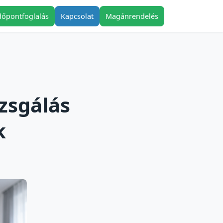
dőpontfoglalás
Kapcsolat
Magánrendelés
zsgálás
k