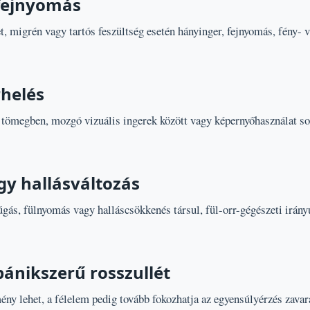
fejnyomás
t, migrén vagy tartós feszültség esetén hányinger, fejnyomás, fény-
rhelés
tömegben, mozgó vizuális ingerek között vagy képernyőhasználat so
gy hallásváltozás
gás, fülnyomás vagy halláscsökkenés társul, fül-orr-gégészeti irányú
pánikszerű rosszullét
ény lehet, a félelem pedig tovább fokozhatja az egyensúlyérzés zava