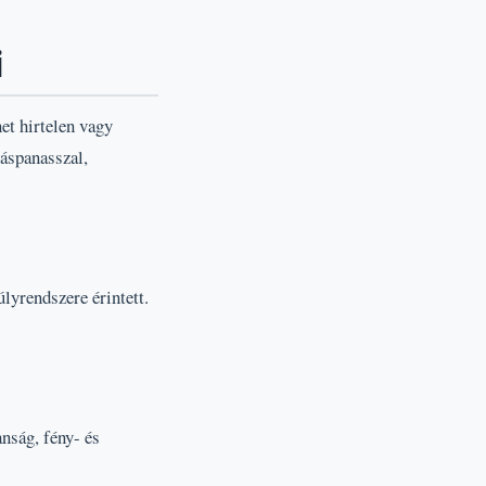
i
et hirtelen vagy
láspanasszal,
lyrendszere érintett.
anság, fény- és