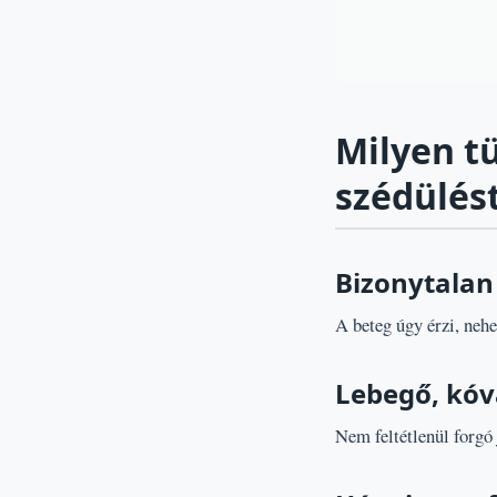
Milyen t
szédülés
Bizonytalan
A beteg úgy érzi, neh
Lebegő, kóv
Nem feltétlenül forgó 