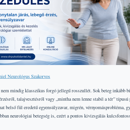
niel Neurológus Szakorvos
nem mindig klasszikus forgó jellegű rosszullét. Sok beteg inkább bi
érzésről, talajvesztésről vagy „mintha nem lenne stabil a tér” típusú
lhat belső fül eredetű egyensúlyzavar, migrén, vérnyomásprobléma, 
kábban neurológiai betegség is, ezért a pontos kivizsgálás kulcsfontos