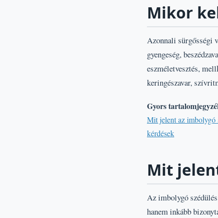
Mikor kel
Azonnali sürgősségi v
gyengeség, beszédzavar,
eszméletvesztés, mellk
keringészavar, szívrit
Gyors tartalomjegyzé
Mit jelent az imbolygó
kérdések
Mit jelen
Az imbolygó szédülés o
hanem inkább bizonytal