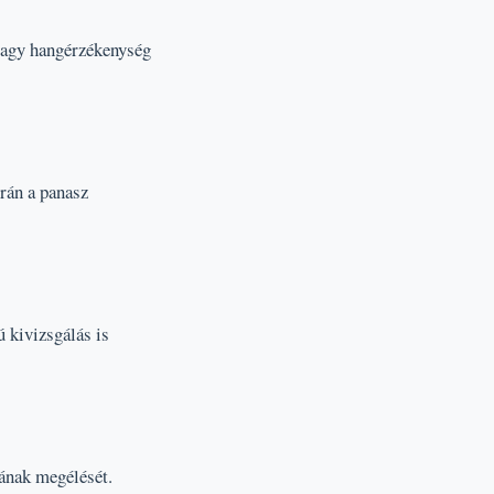
 vagy hangérzékenység
rán a panasz
 kivizsgálás is
rának megélését.