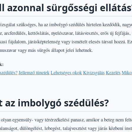
l azonnal sürgősségi ellátás
izsgálat szükséges, ha az imbolygó szédülés hirtelen kezdődik, nagyo
 arcferdülés, kettőslátás, nyelészavar, látásvesztés, erős új fejfájás,
asi fájdalom, járásképtelenség vagy ismételt elesés társul hozzá. Ez
muszavar vagy más sürgős állapot jelei lehetnek.
k:
 szédülés?
Jellemző tünetek
Lehetséges okok
Kivizsgálás
Kezelés
Miko
t az imbolygó szédülés?
lyan egyensúly- vagy térérzékelési panasz, amikor a beteg nem felté
anságot, dülöngélést, lebegést, talajvesztést vagy járás közbeni inst