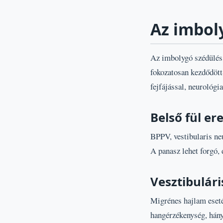
Az imbol
Az imbolygó szédülés h
fokozatosan kezdődött-
fejfájással, neurológia
Belső fül e
BPPV, vestibularis neu
A panasz lehet forgó,
Vesztibulár
Migrénes hajlam esetén
hangérzékenység, hán