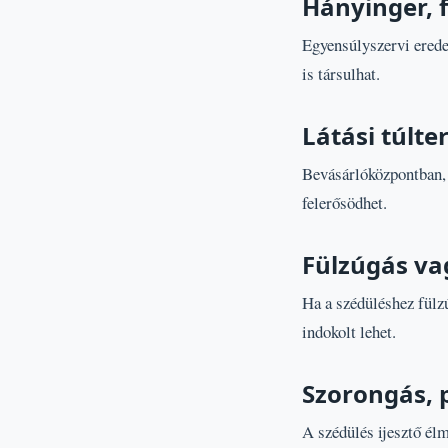
Hányinger, 
Egyensúlyszervi erede
is társulhat.
Látási túlte
Bevásárlóközpontban, 
felerősödhet.
Fülzúgás va
Ha a szédüléshez fülzú
indokolt lehet.
Szorongás, 
A szédülés ijesztő élm