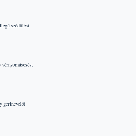
llegű szédülést
us vérnyomásesés,
y gerincvelői