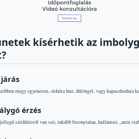
ünetek kísérhetik az imboly
t?
 járás
ezebben megy egyenesen, oldalra húz, dülöngél, vagy kapaszkodnia ke
álygó érzés
jellegű szédülésről van szó, inkább bizonytalan, hullámzó, „nem stab