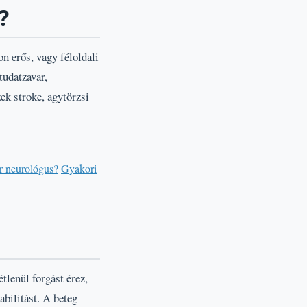
?
n erős, vagy féloldali
 tudatzavar,
ek stroke, agytörzsi
r neurológus?
Gyakori
tlenül forgást érez,
abilitást. A beteg