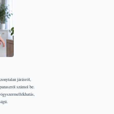
zonytalan járásról,
 panaszról számol be.
gyógyszermellékhatás,
ságú.