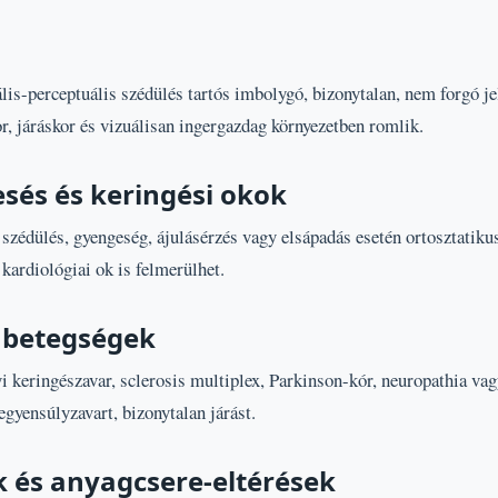
lis-perceptuális szédülés tartós imbolygó, bizonytalan, nem forgó je
r, járáskor és vizuálisan ingergazdag környezetben romlik.
és és keringési okok
 szédülés, gyengeség, ájulásérzés vagy elsápadás esetén ortosztatik
kardiológiai ok is felmerülhet.
 betegségek
i keringészavar, sclerosis multiplex, Parkinson-kór, neuropathia vag
 egyensúlyzavart, bizonytalan járást.
 és anyagcsere-eltérések