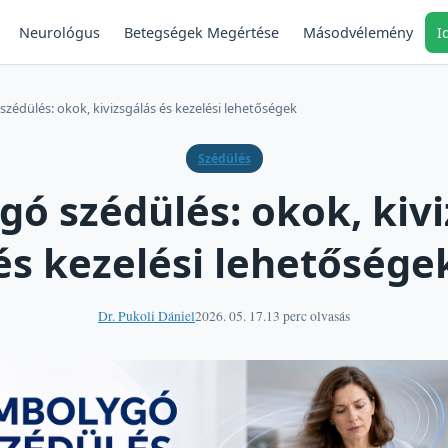
Neurológus
Másodvélemény
I
Betegségek Megértése
zédülés: okok, kivizsgálás és kezelési lehetőségek
Szédülés
gó szédülés: okok, kivi
és kezelési lehetősége
Dr. Pukoli Dániel
2026. 05. 17.
13 perc olvasás