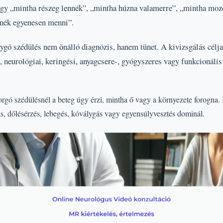
hogy „mintha részeg lennék”, „mintha húzna valamerre”, „mintha mozo
nék egyenesen menni”.
ygó szédülés nem önálló diagnózis, hanem tünet. A kivizsgálás célja
, neurológiai, keringési, anyagcsere-, gyógyszeres vagy funkcionális
orgó szédülésnél a beteg úgy érzi, mintha ő vagy a környezete forogna.
ás, dőlésérzés, lebegés, kóválygás vagy egyensúlyvesztés dominál.