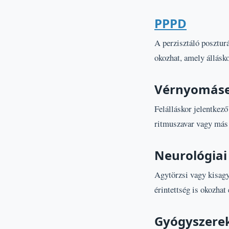
PPPD
A perzisztáló poszturá
okozhat, amely állásko
Vérnyomáses
Felálláskor jelentkező
ritmuszavar vagy más 
Neurológiai
Agytörzsi vagy kisagy
érintettség is okozhat
Gyógyszerek