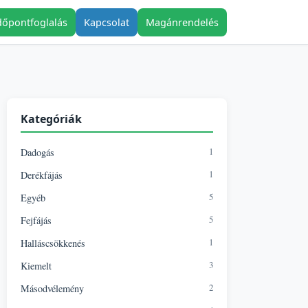
dőpontfoglalás
Kapcsolat
Magánrendelés
Kategóriák
1
Dadogás
1
Derékfájás
5
Egyéb
5
Fejfájás
1
Halláscsökkenés
3
Kiemelt
2
Másodvélemény