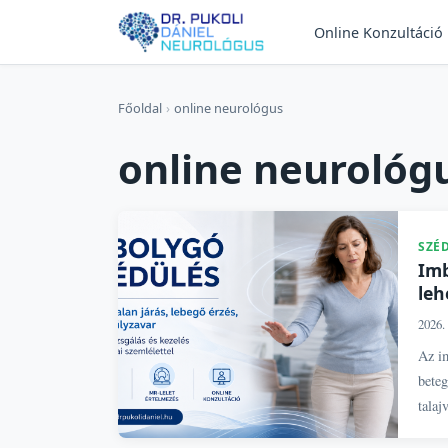
Online Konzultáció
Főoldal
›
online neurológus
online neurológ
SZÉ
Imb
leh
2026. 
Az im
beteg
talaj