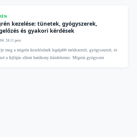
RÉN
rén kezelése: tünetek, gyógyszerek,
előzés és gyakori kérdések
04. 24.
11 perc
je meg a migrén kezelésének legújabb módszereit, gyógyszereit, és
ket a fejfájás elleni hatékony küzdelemre. Migrén gyógyszer