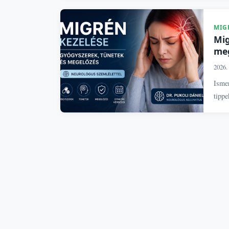
MIG
Mig
meg
2026. 
Ismer
tippe