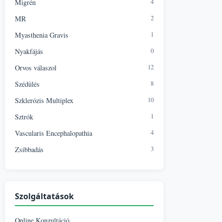
4
Migrén
2
MR
1
Myasthenia Gravis
0
Nyakfájás
12
Orvos válaszol
8
Szédülés
10
Szklerózis Multiplex
1
Sztrók
4
Vascularis Encephalopathia
3
Zsibbadás
Szolgáltatások
Online Konzultáció