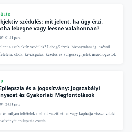
DÜLÉS
bjektív szédülés: mit jelent, ha úgy érzi,
tha lebegne vagy leesne valahonnan?
05. 01.
11 perc
elent a szubjektív szédülés? Lebegő érzés, bizonytalanság, eséstől
félelem, okok, kivizsgálás, kezelés és sürgősségi jelek neurológustól.
ÉB
Epilepszia és a jogosítvány: Jogszabályi
nyezet és Gyakorlati Megfontolások
04. 24.
11 perc
 és milyen feltételek mellett veszítheti el vagy kaphatja vissza valaki
osítványát epilepszia esetén