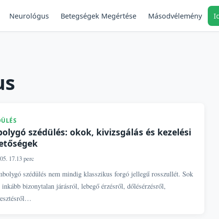
Neurológus
Másodvélemény
I
Betegségek Megértése
us
DÜLÉS
olygó szédülés: okok, kivizsgálás és kezelési
etőségek
05. 17.
13 perc
bolygó szédülés nem mindig klasszikus forgó jellegű rosszullét. Sok
 inkább bizonytalan járásról, lebegő érzésről, dőlésérzésről,
vesztésről…