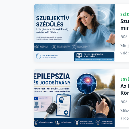
SZÉ
Szu
min
2026. 
Mit j
való 
EGY
Az 
Kör
2026. 
Mikor
a jog