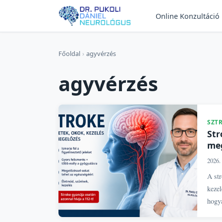
Online Konzultáció
Főoldal
›
agyvérzés
agyvérzés
SZT
Str
me
2026. 
A str
kezel
hogya