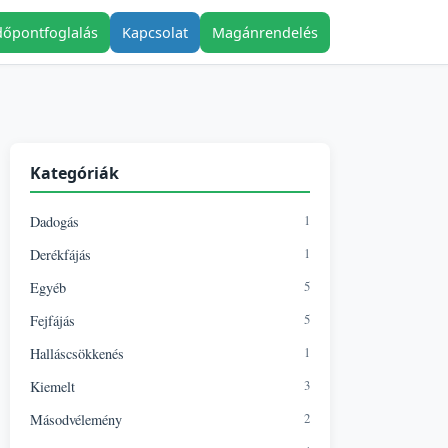
dőpontfoglalás
Kapcsolat
Magánrendelés
Kategóriák
1
Dadogás
1
Derékfájás
5
Egyéb
5
Fejfájás
1
Halláscsökkenés
3
Kiemelt
2
Másodvélemény