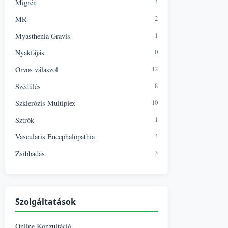
4
Migrén
2
MR
1
Myasthenia Gravis
0
Nyakfájás
12
Orvos válaszol
8
Szédülés
10
Szklerózis Multiplex
1
Sztrók
4
Vascularis Encephalopathia
3
Zsibbadás
Szolgáltatások
Online Konzultáció