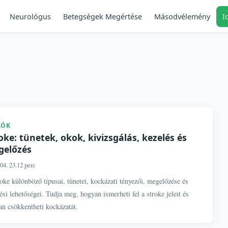
Neurológus
Másodvélemény
I
Betegségek Megértése
RÓK
oke: tünetek, okok, kivizsgálás, kezelés és
gelőzés
04. 23.
12 perc
oke különböző típusai, tünetei, kockázati tényezői, megelőzése és
ési lehetőségei. Tudja meg, hogyan ismerheti fel a stroke jeleit és
n csökkentheti kockázatát.