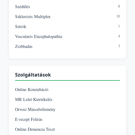
8
Szédülés
10
Szklerózis Multiplex
1
Sztrók
4
Vascularis Encephalopathia
3
Zsibbadás
Szolgáltatások
Online Konzultáció
MR Lelet Kiértékelés
Orvosi Másodvélemény
E-recept Felírás
Online Demencia Teszt