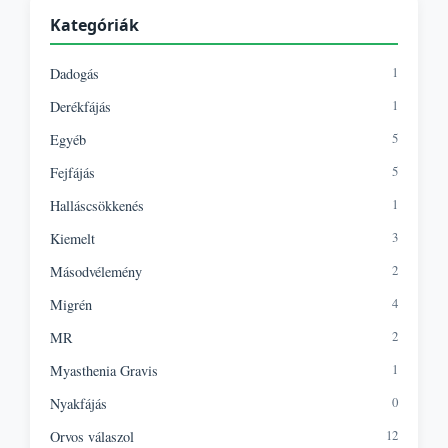
Kategóriák
1
Dadogás
1
Derékfájás
5
Egyéb
5
Fejfájás
1
Halláscsökkenés
3
Kiemelt
2
Másodvélemény
4
Migrén
2
MR
1
Myasthenia Gravis
0
Nyakfájás
12
Orvos válaszol