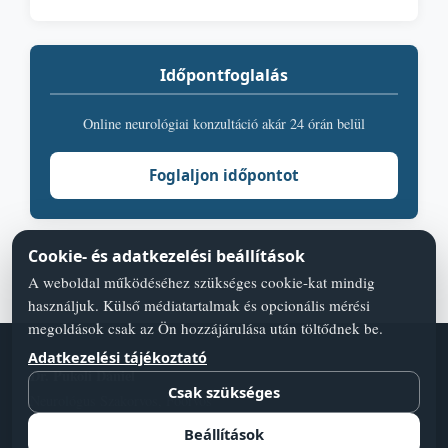
Időpontfoglalás
Online neurológiai konzultáció akár 24 órán belül
Foglaljon időpontot
Cookie- és adatkezelési beállítások
A weboldal működéséhez szükséges cookie-kat mindig
használjuk. Külső médiatartalmak és opcionális mérési
megoldások csak az Ön hozzájárulása után töltődnek be.
Adatkezelési tájékoztató
Dr. Pukoli Dániel
Csak szükséges
Neurológus Szakorvos, Főorvos
Adatvédelmi szabályzat
Blog
Orvos válaszol
Cookie-beállí­tások
Beállítások