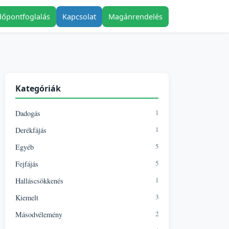
dőpontfoglalás
Kapcsolat
Magánrendelés
Kategóriák
1
Dadogás
1
Derékfájás
5
Egyéb
5
Fejfájás
1
Halláscsökkenés
3
Kiemelt
2
Másodvélemény