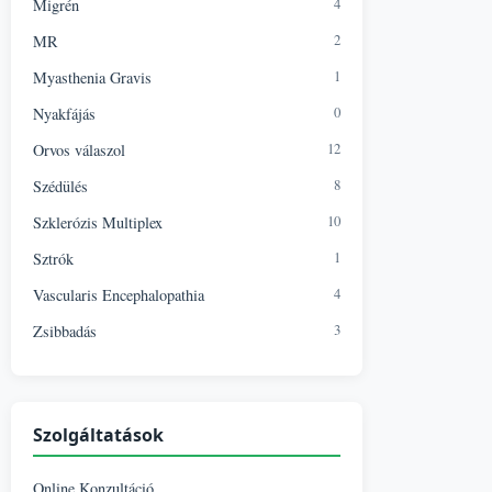
4
Migrén
2
MR
1
Myasthenia Gravis
0
Nyakfájás
12
Orvos válaszol
8
Szédülés
10
Szklerózis Multiplex
1
Sztrók
4
Vascularis Encephalopathia
3
Zsibbadás
Szolgáltatások
Online Konzultáció