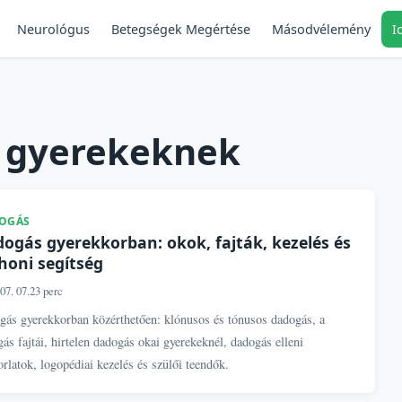
Neurológus
Másodvélemény
I
Betegségek Megértése
a gyerekeknek
OGÁS
ogás gyerekkorban: okok, fajták, kezelés és
honi segítség
07. 07.
23 perc
gás gyerekkorban közérthetően: klónusos és tónusos dadogás, a
ás fajtái, hirtelen dadogás okai gyerekeknél, dadogás elleni
rlatok, logopédiai kezelés és szülői teendők.