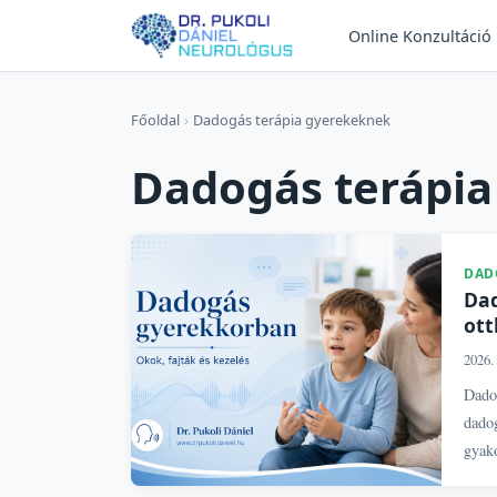
Online Konzultáció
Főoldal
›
Dadogás terápia gyerekeknek
Dadogás terápi
DAD
Dad
ott
2026. 
Dado
dadog
gyako