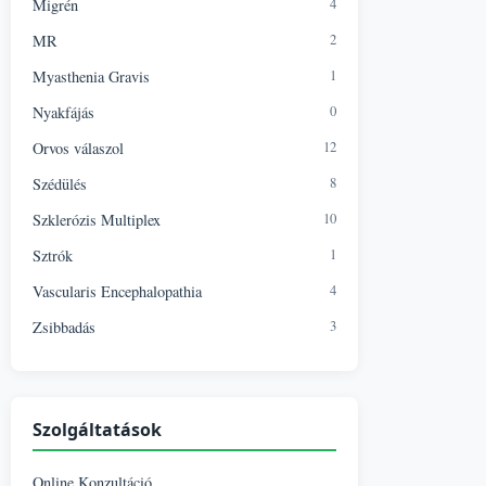
4
Migrén
2
MR
1
Myasthenia Gravis
0
Nyakfájás
12
Orvos válaszol
8
Szédülés
10
Szklerózis Multiplex
1
Sztrók
4
Vascularis Encephalopathia
3
Zsibbadás
Szolgáltatások
Online Konzultáció