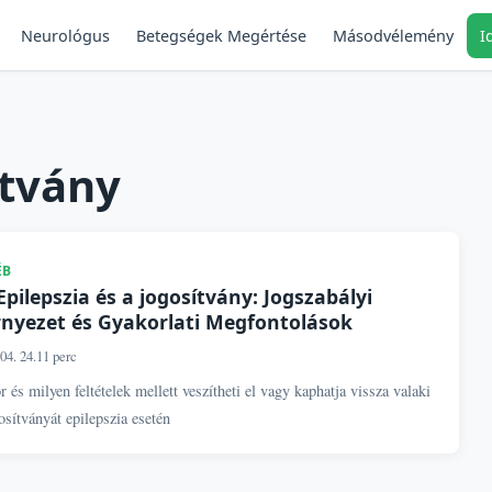
Neurológus
Másodvélemény
I
Betegségek Megértése
ítvány
ÉB
Epilepszia és a jogosítvány: Jogszabályi
nyezet és Gyakorlati Megfontolások
04. 24.
11 perc
 és milyen feltételek mellett veszítheti el vagy kaphatja vissza valaki
osítványát epilepszia esetén