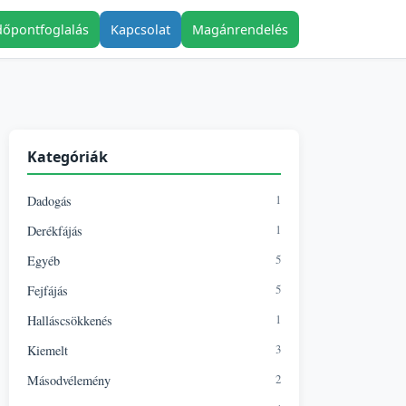
dőpontfoglalás
Kapcsolat
Magánrendelés
Kategóriák
1
Dadogás
1
Derékfájás
5
Egyéb
5
Fejfájás
1
Halláscsökkenés
3
Kiemelt
2
Másodvélemény