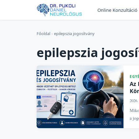
Online Konzultáció
Főoldal
›
epilepszia jogosítvány
epilepszia jogos
EGY
Az 
Kör
2026. 
Mikor
a jog