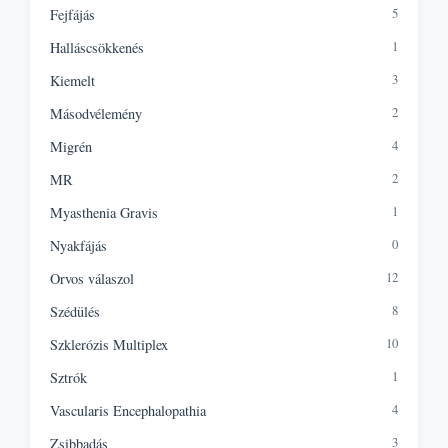
5
Fejfájás
1
Halláscsökkenés
3
Kiemelt
2
Másodvélemény
4
Migrén
2
MR
1
Myasthenia Gravis
0
Nyakfájás
12
Orvos válaszol
8
Szédülés
10
Szklerózis Multiplex
1
Sztrók
4
Vascularis Encephalopathia
3
Zsibbadás