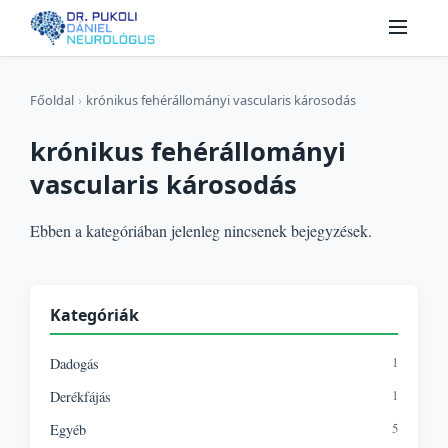
Főoldal
›
krónikus fehérállományi vascularis károsodás
krónikus fehérállományi
vascularis károsodás
Ebben a kategóriában jelenleg nincsenek bejegyzések.
Kategóriák
1
Dadogás
1
Derékfájás
5
Egyéb