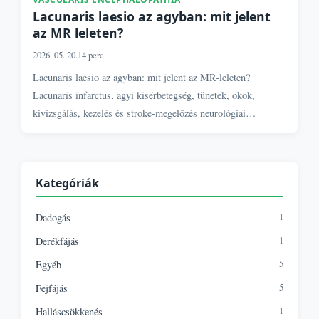
Lacunaris laesio az agyban: mit jelent
az MR leleten?
2026. 05. 20.
14 perc
Lacunaris laesio az agyban: mit jelent az MR-leleten?
Lacunaris infarctus, agyi kisérbetegség, tünetek, okok,
kivizsgálás, kezelés és stroke-megelőzés neurológiai
szemlélettel.
Kategóriák
1
Dadogás
1
Derékfájás
5
Egyéb
5
Fejfájás
1
Halláscsökkenés