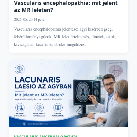
Vascularis encephalopathia: mit jelent
az MR leleten?
2026. 05. 20.
14 perc
Vascularis encephalopathia jelentése: agyi kisérbetegség,
fehérállományi gócok, MR-lelet értelmezés, tünetek, okok,
kivizsgálás, kezelés és stroke-megelőzés.
VASCULARIS ENCEPHALOPATHIA