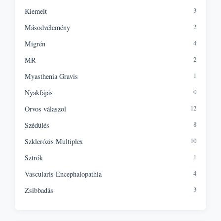
3
Kiemelt
2
Másodvélemény
4
Migrén
2
MR
1
Myasthenia Gravis
0
Nyakfájás
12
Orvos válaszol
8
Szédülés
10
Szklerózis Multiplex
1
Sztrók
4
Vascularis Encephalopathia
3
Zsibbadás