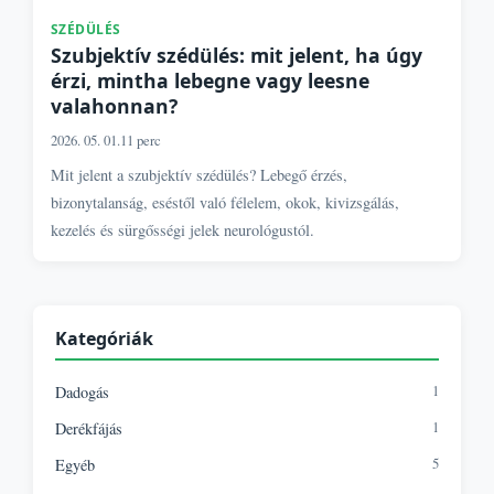
SZÉDÜLÉS
Szubjektív szédülés: mit jelent, ha úgy
érzi, mintha lebegne vagy leesne
valahonnan?
2026. 05. 01.
11 perc
Mit jelent a szubjektív szédülés? Lebegő érzés,
bizonytalanság, eséstől való félelem, okok, kivizsgálás,
kezelés és sürgősségi jelek neurológustól.
Kategóriák
1
Dadogás
1
Derékfájás
5
Egyéb