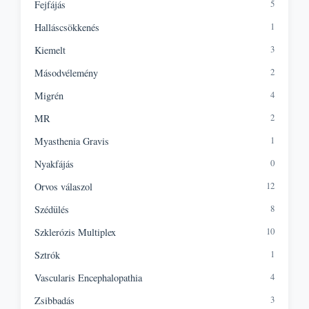
5
Fejfájás
1
Halláscsökkenés
3
Kiemelt
2
Másodvélemény
4
Migrén
2
MR
1
Myasthenia Gravis
0
Nyakfájás
12
Orvos válaszol
8
Szédülés
10
Szklerózis Multiplex
1
Sztrók
4
Vascularis Encephalopathia
3
Zsibbadás