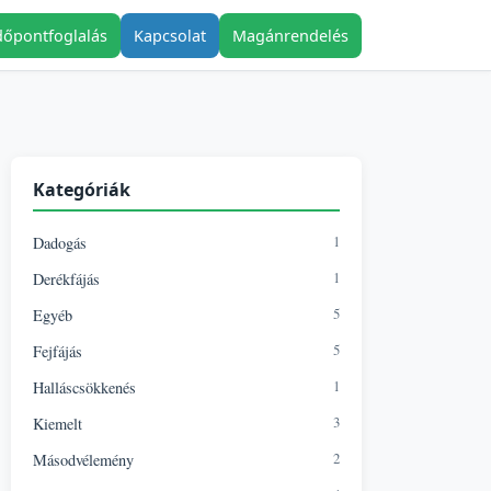
dőpontfoglalás
Kapcsolat
Magánrendelés
Kategóriák
1
Dadogás
1
Derékfájás
5
Egyéb
5
Fejfájás
1
Halláscsökkenés
3
Kiemelt
2
Másodvélemény