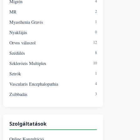
4
Migrén
2
MR
1
Myasthenia Gravis
0
Nyakfájás
12
Orvos válaszol
8
Szédülés
10
Szklerózis Multiplex
1
Sztrók
4
Vascularis Encephalopathia
3
Zsibbadás
Szolgáltatások
Online Konzultáció