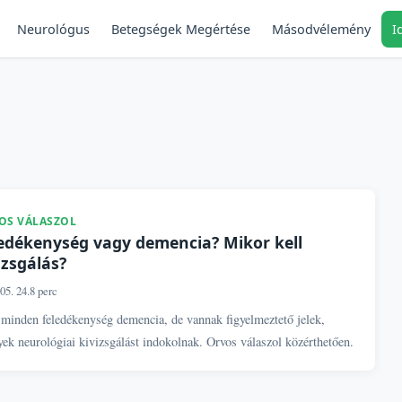
Neurológus
Másodvélemény
I
Betegségek Megértése
OS VÁLASZOL
edékenység vagy demencia? Mikor kell
izsgálás?
05. 24.
8 perc
minden feledékenység demencia, de vannak figyelmeztető jelek,
ek neurológiai kivizsgálást indokolnak. Orvos válaszol közérthetően.