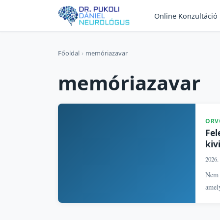
Online Konzultáció
Főoldal
›
memóriazavar
memóriazavar
ORV
Fel
kiv
2026. 
Nem 
amely