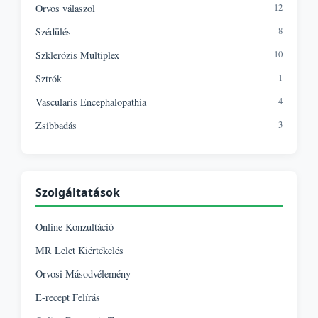
12
Orvos válaszol
8
Szédülés
10
Szklerózis Multiplex
1
Sztrók
4
Vascularis Encephalopathia
3
Zsibbadás
Szolgáltatások
Online Konzultáció
MR Lelet Kiértékelés
Orvosi Másodvélemény
E-recept Felírás