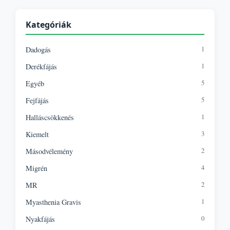
Kategóriák
1
Dadogás
1
Derékfájás
5
Egyéb
5
Fejfájás
1
Halláscsökkenés
3
Kiemelt
2
Másodvélemény
4
Migrén
2
MR
1
Myasthenia Gravis
0
Nyakfájás