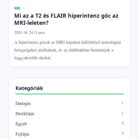
MR
Mi az a T2 és FLAIR hiperintenz góc az
MRI-leleten?
2026. 04. 24.
11 perc
A hiperintenz gócok az MRI képeken különböző neurológiai
betegségekre utalhatnak, és az alábbiakban bemutatjuk a
leggyakoribb okokat.
Kategóriák
1
Dadogás
1
Derékfájás
5
Egyéb
5
Fejfájás