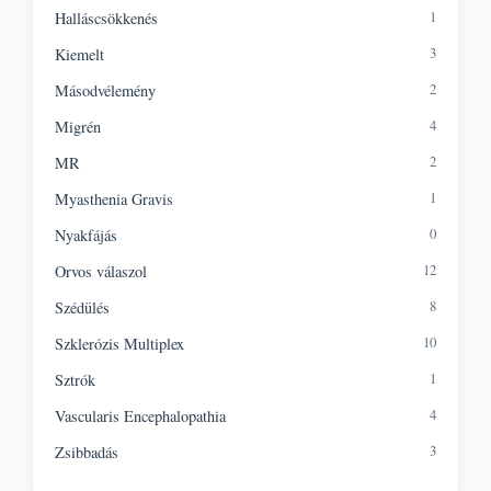
1
Halláscsökkenés
3
Kiemelt
2
Másodvélemény
4
Migrén
2
MR
1
Myasthenia Gravis
0
Nyakfájás
12
Orvos válaszol
8
Szédülés
10
Szklerózis Multiplex
1
Sztrók
4
Vascularis Encephalopathia
3
Zsibbadás