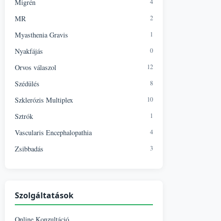
4
Migrén
2
MR
1
Myasthenia Gravis
0
Nyakfájás
12
Orvos válaszol
8
Szédülés
10
Szklerózis Multiplex
1
Sztrók
4
Vascularis Encephalopathia
3
Zsibbadás
Szolgáltatások
Online Konzultáció