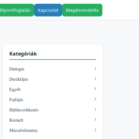
dőpontfoglalás
Kapcsolat
Magánrendelés
Kategóriák
1
Dadogás
1
Derékfájás
5
Egyéb
5
Fejfájás
1
Halláscsökkenés
3
Kiemelt
2
Másodvélemény