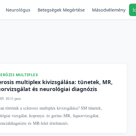
Neurológus
Másodvélemény
I
Betegségek Megértése
LERÓZIS MULTIPLEX
erosis multiplex kivizsgálása: tünetek, MR,
uorvizsgálat és neurológiai diagnózis
05. 10.
11 perc
n történik a sclerosis multiplex kivizsgálása? SM tünetek,
lógiai vizsgálat, koponya- és gerinc-MR, liquorvizsgálat,
renciáldiagnózis és MR-lelet értelmezés.