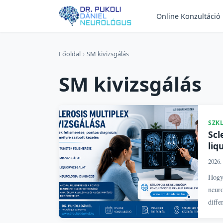
Online Konzultáció
Főoldal
›
SM kivizsgálás
SM kivizsgálás
SZK
Scl
liq
2026. 
Hogya
neuro
diffe