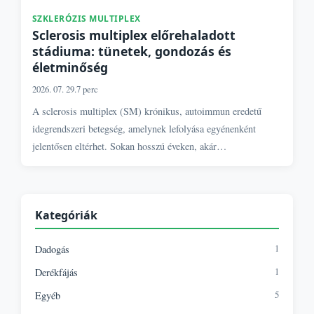
SZKLERÓZIS MULTIPLEX
Sclerosis multiplex előrehaladott
stádiuma: tünetek, gondozás és
életminőség
2026. 07. 29.
7 perc
A sclerosis multiplex (SM) krónikus, autoimmun eredetű
idegrendszeri betegség, amelynek lefolyása egyénenként
jelentősen eltérhet. Sokan hosszú éveken, akár…
Kategóriák
1
Dadogás
1
Derékfájás
5
Egyéb