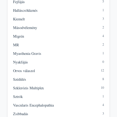
5
Fejfájás
1
Halláscsökkenés
3
Kiemelt
2
Másodvélemény
4
Migrén
2
MR
1
Myasthenia Gravis
0
Nyakfájás
12
Orvos válaszol
8
Szédülés
10
Szklerózis Multiplex
1
Sztrók
4
Vascularis Encephalopathia
3
Zsibbadás