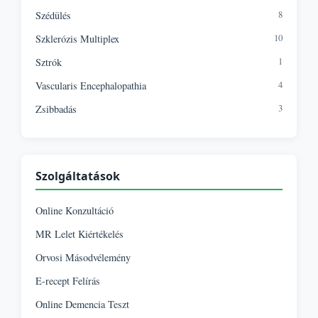
8
Szédülés
10
Szklerózis Multiplex
1
Sztrók
4
Vascularis Encephalopathia
3
Zsibbadás
Szolgáltatások
Online Konzultáció
MR Lelet Kiértékelés
Orvosi Másodvélemény
E-recept Felírás
Online Demencia Teszt