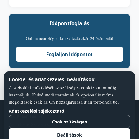
Időpontfoglalás
Online neurológiai konzultáció akár 24 órán belül
Foglaljon időpontot
Cookie- és adatkezelési beállítások
A weboldal működéséhez szükséges cookie-kat mindig
használjuk. Külső médiatartalmak és opcionális mérési
megoldások csak az Ön hozzájárulása után töltődnek be.
Adatkezelési tájékoztató
Dr. Pukoli Dániel
Csak szükséges
Neurológus Szakorvos, Főorvos
Adatvédelmi szabályzat
Blog
Orvos válaszol
Cookie-beállí­tások
Beállítások