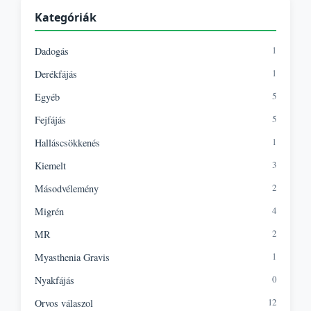
Kategóriák
1
Dadogás
1
Derékfájás
5
Egyéb
5
Fejfájás
1
Halláscsökkenés
3
Kiemelt
2
Másodvélemény
4
Migrén
2
MR
1
Myasthenia Gravis
0
Nyakfájás
12
Orvos válaszol