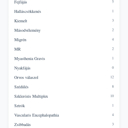
5
Fejfájás
1
Halláscsökkenés
3
Kiemelt
2
Másodvélemény
4
Migrén
2
MR
1
Myasthenia Gravis
0
Nyakfájás
12
Orvos válaszol
8
Szédülés
10
Szklerózis Multiplex
1
Sztrók
4
Vascularis Encephalopathia
3
Zsibbadás