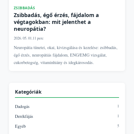
ZSIBBADÁS
Zsibbadás, égő érzés, fájdalom a
végtagokban: mit jelenthet a
neuropátia?
2026. 05. 01.
11 perc
Neuropátia tünetei, okai, kivizsgálása és kezelése: zsibbadás,
égő érzés, neuropátiás fájdalom, ENG/EMG vizsgálat,
cukorbetegség, vitaminhiány és idegkárosodás.
Kategóriák
1
Dadogás
1
Derékfájás
5
Egyéb