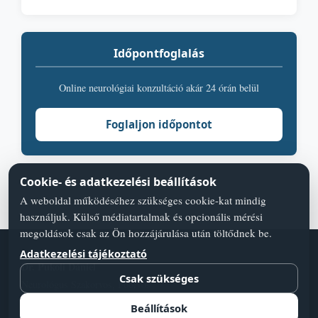
Időpontfoglalás
Online neurológiai konzultáció akár 24 órán belül
Foglaljon időpontot
Cookie- és adatkezelési beállítások
A weboldal működéséhez szükséges cookie-kat mindig
használjuk. Külső médiatartalmak és opcionális mérési
megoldások csak az Ön hozzájárulása után töltődnek be.
Adatkezelési tájékoztató
Dr. Pukoli Dániel
Csak szükséges
Neurológus Szakorvos, Főorvos
Adatvédelmi szabályzat
Blog
Orvos válaszol
Cookie-beállí­tások
Beállítások