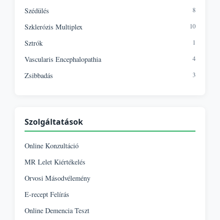
8
Szédülés
10
Szklerózis Multiplex
1
Sztrók
4
Vascularis Encephalopathia
3
Zsibbadás
Szolgáltatások
Online Konzultáció
MR Lelet Kiértékelés
Orvosi Másodvélemény
E-recept Felírás
Online Demencia Teszt