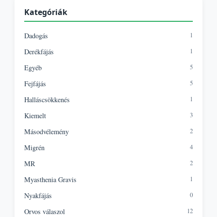
Kategóriák
1
Dadogás
1
Derékfájás
5
Egyéb
5
Fejfájás
1
Halláscsökkenés
3
Kiemelt
2
Másodvélemény
4
Migrén
2
MR
1
Myasthenia Gravis
0
Nyakfájás
12
Orvos válaszol