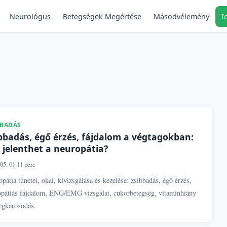
Neurológus
Másodvélemény
I
Betegségek Megértése
BBADÁS
bbadás, égő érzés, fájdalom a végtagokban:
 jelenthet a neuropátia?
05. 01.
11 perc
pátia tünetei, okai, kivizsgálása és kezelése: zsibbadás, égő érzés,
opátiás fájdalom, ENG/EMG vizsgálat, cukorbetegség, vitaminhiány
egkárosodás.