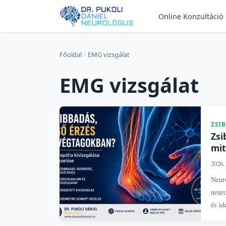
Online Konzultáció
Főoldal
›
EMG vizsgálat
EMG vizsgálat
ZSI
Zsi
mit
2026. 
Neuro
neur
és id