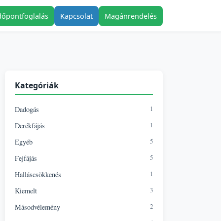
dőpontfoglalás
Kapcsolat
Magánrendelés
Kategóriák
1
Dadogás
1
Derékfájás
5
Egyéb
5
Fejfájás
1
Halláscsökkenés
3
Kiemelt
2
Másodvélemény