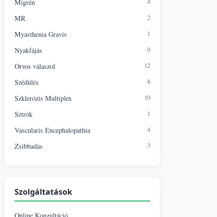
4
Migrén
2
MR
1
Myasthenia Gravis
0
Nyakfájás
12
Orvos válaszol
8
Szédülés
10
Szklerózis Multiplex
1
Sztrók
4
Vascularis Encephalopathia
3
Zsibbadás
Szolgáltatások
Online Konzultáció