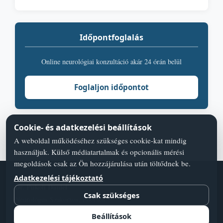
Időpontfoglalás
Online neurológiai konzultáció akár 24 órán belül
Foglaljon időpontot
Cookie- és adatkezelési beállítások
A weboldal működéséhez szükséges cookie-kat mindig
használjuk. Külső médiatartalmak és opcionális mérési
megoldások csak az Ön hozzájárulása után töltődnek be.
Adatkezelési tájékoztató
Dr. Pukoli Dániel
Csak szükséges
Neurológus Szakorvos, Főorvos
Adatvédelmi szabályzat
Blog
Orvos válaszol
Cookie-beállí­tások
Beállítások