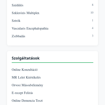
8
Szédülés
10
Szklerózis Multiplex
1
Sztrók
4
Vascularis Encephalopathia
3
Zsibbadás
Szolgáltatások
Online Konzultáció
MR Lelet Kiértékelés
Orvosi Másodvélemény
E-recept Felírás
Online Demencia Teszt