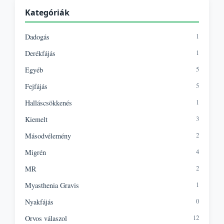
Kategóriák
1
Dadogás
1
Derékfájás
5
Egyéb
5
Fejfájás
1
Halláscsökkenés
3
Kiemelt
2
Másodvélemény
4
Migrén
2
MR
1
Myasthenia Gravis
0
Nyakfájás
12
Orvos válaszol