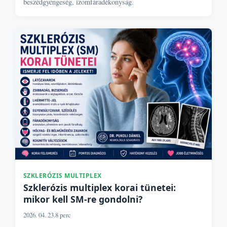
beszédgyengeség, izomfáradékonyság.
SZKLERÓZIS MULTIPLEX
Szklerózis multiplex korai tünetei:
mikor kell SM-re gondolni?
2026. 04. 23.
8 perc