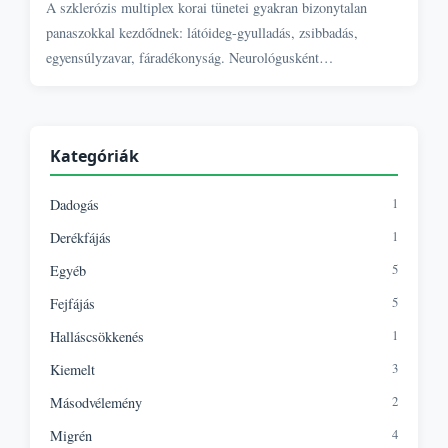
A szklerózis multiplex korai tünetei gyakran bizonytalan
panaszokkal kezdődnek: látóideg-gyulladás, zsibbadás,
egyensúlyzavar, fáradékonyság. Neurológusként
összefoglalom, hogyan ismerhetők fel időben az SM első
jelei, és mikor érdemes orvoshoz fordulni.
Kategóriák
1
Dadogás
1
Derékfájás
5
Egyéb
5
Fejfájás
1
Halláscsökkenés
3
Kiemelt
2
Másodvélemény
4
Migrén