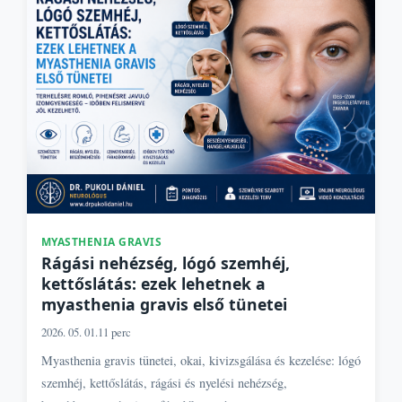
MYASTHENIA GRAVIS
Rágási nehézség, lógó szemhéj,
kettőslátás: ezek lehetnek a
myasthenia gravis első tünetei
2026. 05. 01.
11 perc
Myasthenia gravis tünetei, okai, kivizsgálása és kezelése: lógó
szemhéj, kettőslátás, rágási és nyelési nehézség,