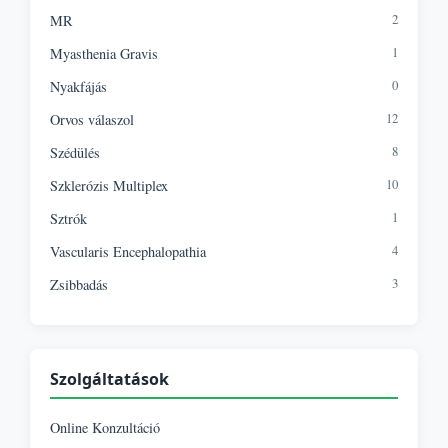
2
MR
1
Myasthenia Gravis
0
Nyakfájás
12
Orvos válaszol
8
Szédülés
10
Szklerózis Multiplex
1
Sztrók
4
Vascularis Encephalopathia
3
Zsibbadás
Szolgáltatások
Online Konzultáció