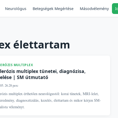
Neurológus
Másodvélemény
I
Betegségek Megértése
lex élettartam
LERÓZIS MULTIPLEX
lerózis multiplex tünetei, diagnózisa,
elése | SM útmutató
05. 26.
28 perc
rózis multiplex érthetően neurológustól: korai tünetek, MRI-lelet,
eredmény, diagnosztizálás, kezelés, élettartam és mikor kérjen SM-
alista véleményt.