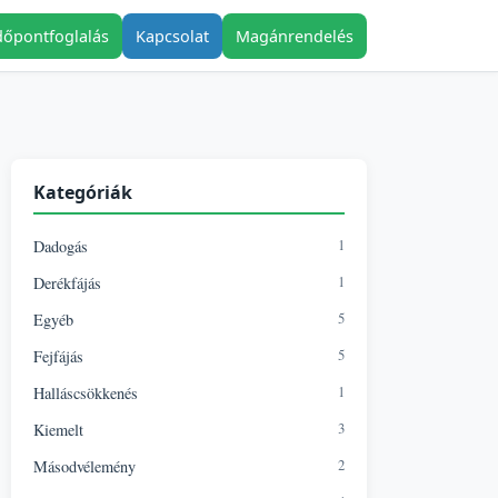
dőpontfoglalás
Kapcsolat
Magánrendelés
Kategóriák
1
Dadogás
1
Derékfájás
5
Egyéb
5
Fejfájás
1
Halláscsökkenés
3
Kiemelt
2
Másodvélemény