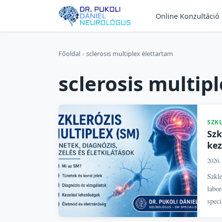
Online Konzultáció
Főoldal
›
sclerosis multiplex élettartam
sclerosis multip
SZK
Szk
kez
2026. 
Szkle
labor
speci