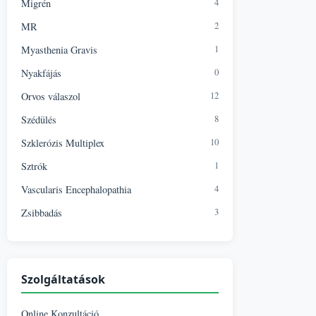
4
Migrén
2
MR
1
Myasthenia Gravis
0
Nyakfájás
12
Orvos válaszol
8
Szédülés
10
Szklerózis Multiplex
1
Sztrók
4
Vascularis Encephalopathia
3
Zsibbadás
Szolgáltatások
Online Konzultáció