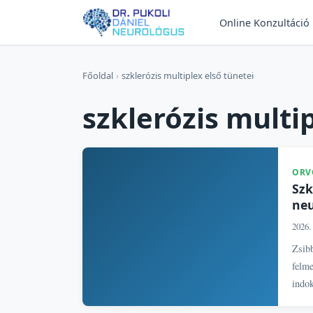
Online Konzultáció
Főoldal
›
szklerózis multiplex első tünetei
szklerózis multi
ORV
Szk
neu
2026. 
Zsibb
felme
indok