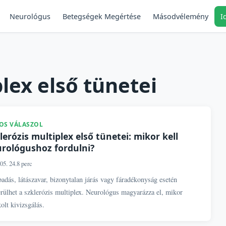
Neurológus
Másodvélemény
I
Betegségek Megértése
plex első tünetei
OS VÁLASZOL
lerózis multiplex első tünetei: mikor kell
rológushoz fordulni?
05. 24.
8 perc
adás, látászavar, bizonytalan járás vagy fáradékonyság esetén
rülhet a szklerózis multiplex. Neurológus magyarázza el, mikor
olt kivizsgálás.