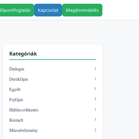
dőpontfoglalás
Kapcsolat
Magánrendelés
Kategóriák
1
Dadogás
1
Derékfájás
5
Egyéb
5
Fejfájás
1
Halláscsökkenés
3
Kiemelt
2
Másodvélemény