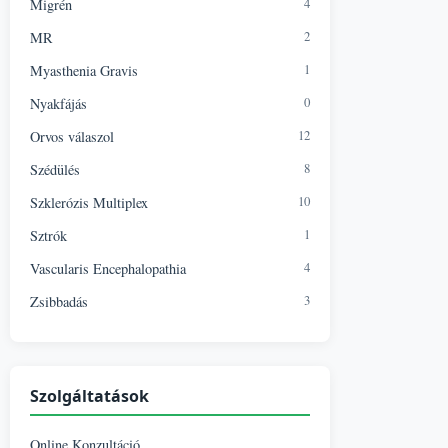
4
Migrén
2
MR
1
Myasthenia Gravis
0
Nyakfájás
12
Orvos válaszol
8
Szédülés
10
Szklerózis Multiplex
1
Sztrók
4
Vascularis Encephalopathia
3
Zsibbadás
Szolgáltatások
Online Konzultáció