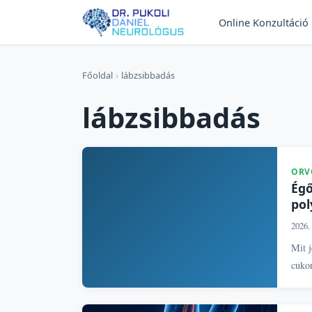
Online Konzultáció
Főoldal
›
lábzsibbadás
lábzsibbadás
ORV
Égő
pol
2026. 
Mit j
cukor