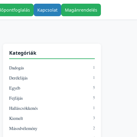
dőpontfoglalás
Kapcsolat
Magánrendelés
Kategóriák
1
Dadogás
1
Derékfájás
5
Egyéb
5
Fejfájás
1
Halláscsökkenés
3
Kiemelt
2
Másodvélemény