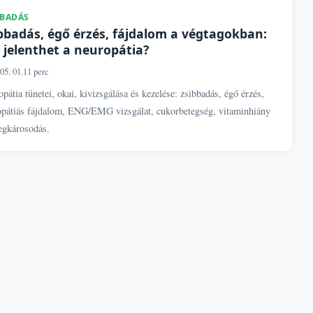
BBADÁS
bbadás, égő érzés, fájdalom a végtagokban:
 jelenthet a neuropátia?
05. 01.
11 perc
pátia tünetei, okai, kivizsgálása és kezelése: zsibbadás, égő érzés,
opátiás fájdalom, ENG/EMG vizsgálat, cukorbetegség, vitaminhiány
egkárosodás.