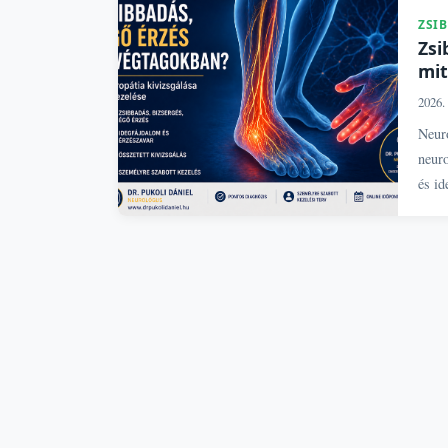
ZSI
Zsi
mit
2026. 
Neuro
neur
és id