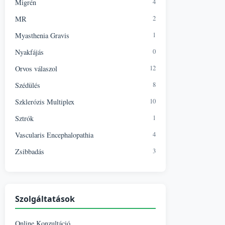
4
Migrén
2
MR
1
Myasthenia Gravis
0
Nyakfájás
12
Orvos válaszol
8
Szédülés
10
Szklerózis Multiplex
1
Sztrók
4
Vascularis Encephalopathia
3
Zsibbadás
Szolgáltatások
Online Konzultáció